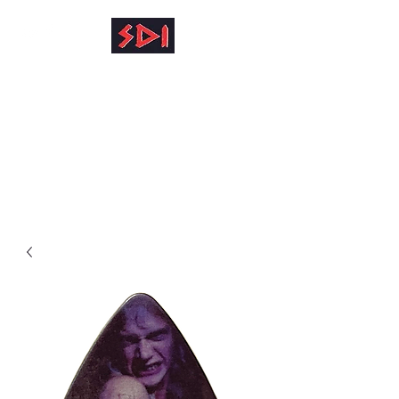
info@reinhardkruse.de