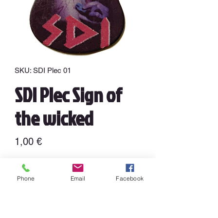
SKU: SDI Plec 01
SDI Plec Sign of
the wicked
Cena
1,00 €
Množství
*
Phone
Email
Facebook