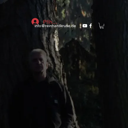
Přihlásit se
info@reinhardkruse.de